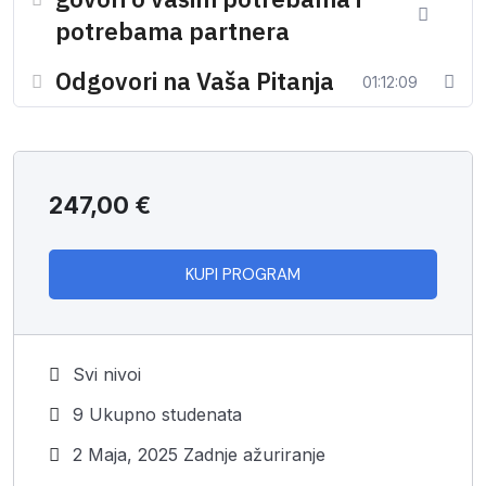
potrebama partnera
Odgovori na Vaša Pitanja
Detalji o programu:
01:12:09
Program počinje 21.10. i traje četiri nedelje. Onlajn
susreti su svakog ponedeljka u 18 časova i traju od 60
do 90 minuta
247,00
€
Teme koje ćemo obrađivati su:
21.10. Šta je samopouzdanje i kako se formira
KUPI PROGRAM
28.10. Kako samopouzdanje utiče na vašu komunikaciju
i partnerski odnos
04.11. Šta intimni odnos govori o vašim potrebama i
potrebama partnera
Svi nivoi
11.11. Odgovori na vaša pitanja i praktični alati da
9 Ukupno studenata
poboljšate svoju vezu odmah
2 Maja, 2025 Zadnje ažuriranje