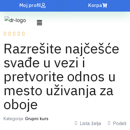
Moj profil
Korpa
Razrešite najčešće
svađe u vezi i
pretvorite odnos u
mesto uživanja za
oboje
Kategorija:
Grupni kurs
Lista želja
Podeli