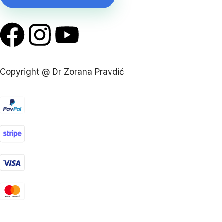
Ja sam Zorana Pravdić, doktor medicine, spec.
psihosomatske medicine i psihosomatske psihoterapije,
spec. seksualne medicine i bračnog savetovanja,
lekarski hipnoterapeut, profesionalni astrolog, Human
Energy Design expert, Intuitive and success coach.
Copyright @ Dr Zorana Pravdić
Kroz privatnu praksu koja se nalazi u Minhenu,
pomažem pacijentima da prevaziđu različite životne i
zdravstvene izazove. Osnovne vrednosti na kojima
baziram svoj privatni i poslovni život su empatija,
intuicija, sloboda, lojalnost i zahvalnost.
Program “Samopouzdani u odnosu” sam kreirala
slušajući potrebe svojih pratilaca na društvenim
mrežama. Oni su se izjasnili da je tema partnerstva
nešto što ih jako zanima. Iskreno su odgovorili, da u
velikom broju slučajeva, njihova veza nije prešla iz faze