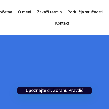
očetna
O meni
Zakaži termin
Područja stručnosti
Kontakt
Upoznajte dr. Zoranu Pravdić