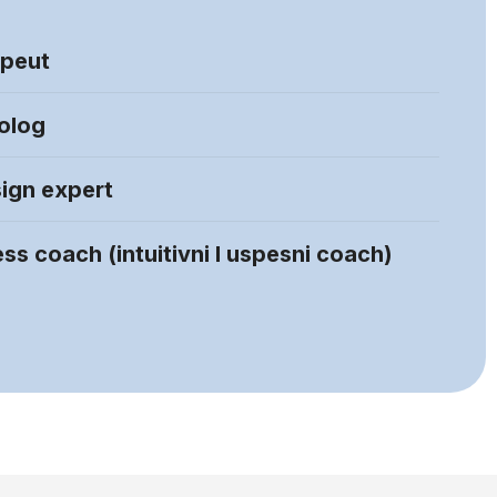
apeut
rolog
ign expert
ess coach (intuitivni I uspesni coach)