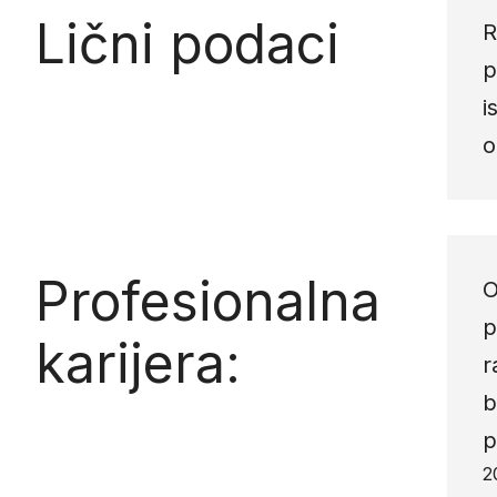
Lični podaci
R
p
i
o
Profesionalna
O
p
karijera:
r
b
p
2