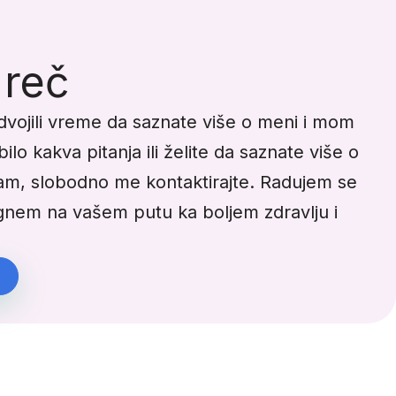
 reč
dvojili vreme da saznate više o meni i mom
ilo kakva pitanja ili želite da saznate više o
m, slobodno me kontaktirajte. Radujem se
gnem na vašem putu ka boljem zdravlju i