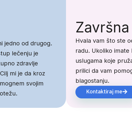
Završna
Hvala vam što ste o
ni jedno od drugog.
radu. Ukoliko imate b
stup lečenju je
uslugama koje pruža
kupno zdravlje
prilici da vam pomo
ilj mi je da kroz
blagostanju.
 pomognem svojim
Kontaktiraj me
notežu.