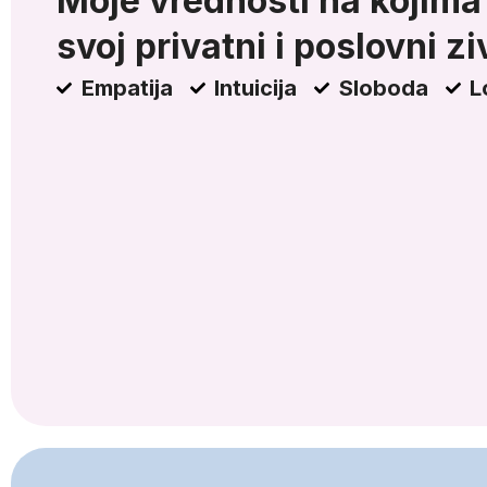
Moje vrednosti na kojima
svoj privatni i poslovni zi
Empatija
Intuicija
Sloboda
L