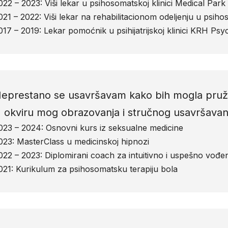
022 – 2023: Viši lekar u psihosomatskoj klinici Medical Pa
021 – 2022: Viši lekar na rehabilitacionom odeljenju u psiho
017 – 2019: Lekar pomoćnik u psihijatrijskoj klinici KRH Ps
eprestano se usavršavam kako bih mogla pružit
 okviru mog obrazovanja i stručnog usavršavanj
023 – 2024: Osnovni kurs iz seksualne medicine
023: MasterClass u medicinskoj hipnozi
022 – 2023: Diplomirani coach za intuitivno i uspešno vođe
021: Kurikulum za psihosomatsku terapiju bola