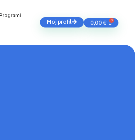
Programi
Moj profil
0,00
€