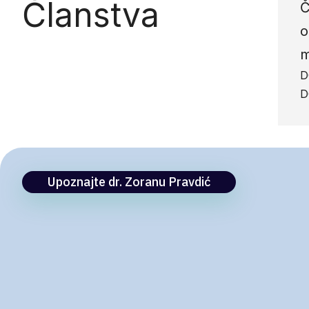
Članstva
Č
o
m
D
D
Upoznajte dr. Zoranu Pravdić