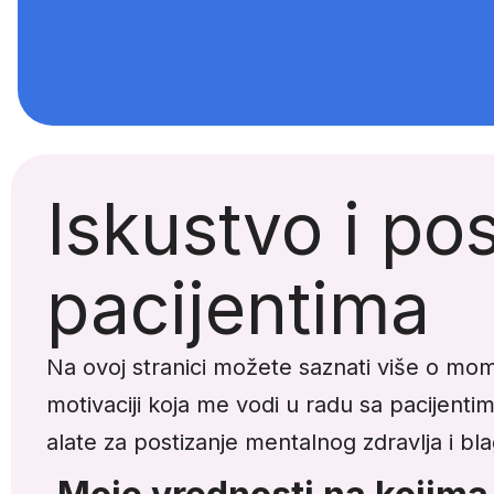
Iskustvo i p
pacijentima
Na ovoj stranici možete saznati više o mom
motivaciji koja me vodi u radu sa pacijentim
alate za postizanje mentalnog zdravlja i bla