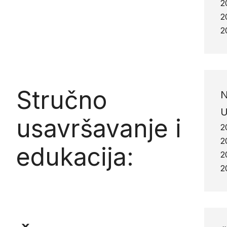
2
2
2
Stručno
N
U
usavršavanje i
2
2
edukacija:
2
2