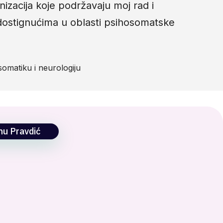
izacija koje podržavaju moj rad i
dostignućima u oblasti psihosomatske
somatiku i neurologiju
nu Pravdić