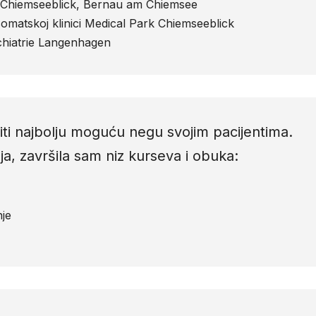
rk Chiemseeblick, Bernau am Chiemsee
somatskoj klinici Medical Park Chiemseeblick
ychiatrie Langenhagen
i najbolju moguću negu svojim pacijentima.
a, završila sam niz kurseva i obuka:
nje