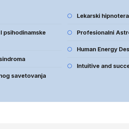
Lekarski hipnoter
 I psihodinamske
Profesionalni Ast
Human Energy Des
 sindroma
Intuitive and succ
čnog savetovanja