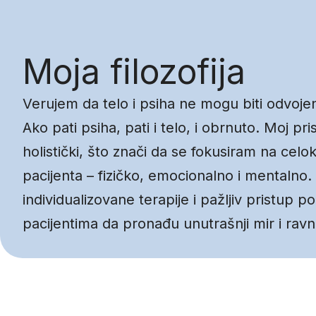
Moja filozofija
Verujem da telo i psiha ne mogu biti odvoje
Ako pati psiha, pati i telo, i obrnuto. Moj pri
holistički, što znači da se fokusiram na celo
pacijenta – fizičko, emocionalno i mentalno. C
individualizovane terapije i pažljiv pristup
pacijentima da pronađu unutrašnji mir i rav