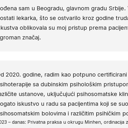
ođena sam u Beogradu, glavnom gradu Srbije. 
ostati lekarka, što se ostvarilo kroz godine truda
skustva oblikovala su moj pristup prema pacijen
groman značaj.
d 2020. godine, radim kao potpuno certificirani
sihoterapije sa dubinskim psihološkim pristupo
azličite ustanove, uključujući psihosomatske kli
ogato iskustvo u radu sa pacijentima koji se su
sihosomatskim bolovima i različitim psihičkim 
023 – danas: Privatna praksa u okrugu Minhen, ordinacija z