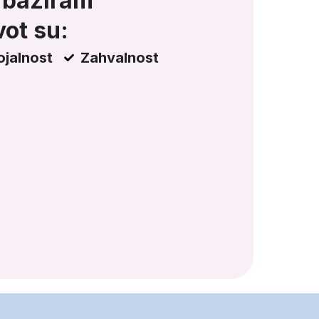
 baziram
vot su:
ojalnost
Zahvalnost