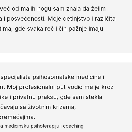
Već od malih nogu sam znala da želim
 i posvećenosti. Moje detinjstvo i različita
tima, gde svaka reč i čin pažnje imaju
 specijalista psihosomatske medicine i
m. Moj profesionalni put vodio me je kroz
nike i privatnu praksu, gde sam stekla
očavaju sa životnim krizama,
poremećajima.
a medicinsku psihoterapiju i coaching