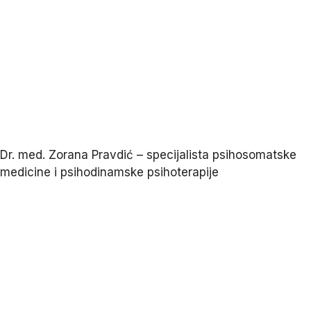
Dr. med. Zorana Pravdić – specijalista psihosomatske
medicine i psihodinamske psihoterapije
Početna
O meni
Područja stručnosti
Programi
Kontakt