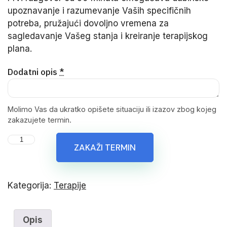
upoznavanje i razumevanje Vaših specifičnih
potreba, pružajući dovoljno vremena za
sagledavanje Vašeg stanja i kreiranje terapijskog
plana.
Dodatni opis
*
Molimo Vas da ukratko opišete situaciju ili izazov zbog kojeg
zakazujete termin.
ZAKAŽI TERMIN
Kategorija:
Terapije
Opis