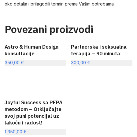
oko detalja i prilagodili termin prema Vašim potrebama.
Povezani proizvodi
Astro & Human Design
Partnerska i seksualna
konsultacije
terapija – 90 minuta
350,00
€
300,00
€
Joyful Success sa PEPA
metodom – Otključajte
svoj puni potencijal uz
lakoću i radost!
1.350,00
€