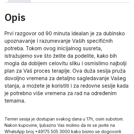
Opis
Prvi razgovor od 90 minuta idealan je za dubinsko
upoznavanje i razumevanje Vaših specifičnih
potreba. Tokom ovog inicijalnog susreta,
istražujemo sve što želite da podelite, kako bih
mogla da dobijem celovitu sliku i osmislimo najbolji
plan za Vaš proces terapije. Ova duža sesija pruža
dovoljno vremena za detaljno sagledavanje Vašeg
stanja, a možete je koristiti i za redovne sesije kada
je potrebno više vremena za rad na određenim
temama.
Termin sesija je dostupan svakog dana u 17h, osim subotom.
Nakon kupovine, ljubazno Vas molimo da mi se javite na
WhatsApp broj +49175 505 3000 kako bismo se dogovorili